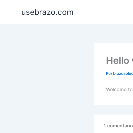
Ir
usebrazo.com
para
o
conteúdo
Hello
Por
brazosol
Welcome to W
1 comentário