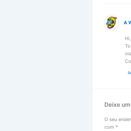
A 
Hi
To
vi
Co
R
Deixe um
O seu ender
com
*